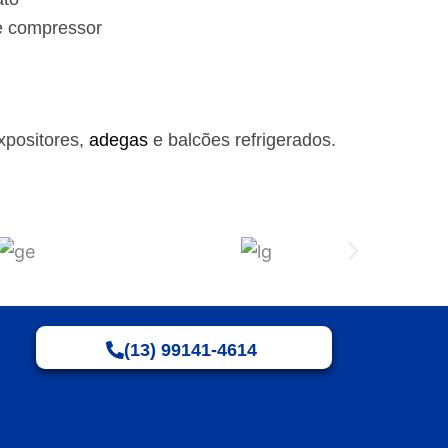
e compressor
xpositores,
adegas
e balcões refrigerados.
(13) 99141-4614