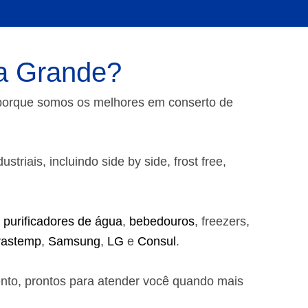
ia Grande?
 porque somos os melhores em conserto de
riais, incluindo side by side, frost free,
,
purificadores de água
,
bebedouros
, freezers,
rastemp
,
Samsung
,
LG
e
Consul
.
ento, prontos para atender você quando mais