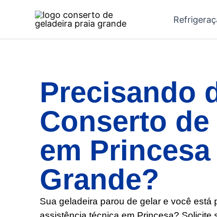
Ir
Refrigera
para
o
conteúdo
Precisando 
Conserto de 
em Princesa
Grande?
Sua geladeira parou de gelar e você está
assistência técnica em Princesa? Solicite