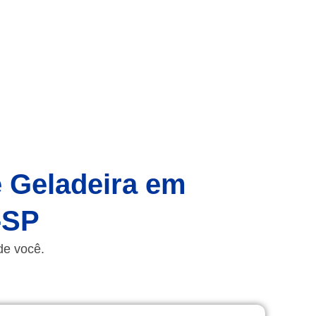
e Geladeira em
-SP
de você.