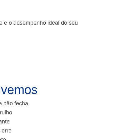
de e o desempenho ideal do seu
lvemos
a não fecha
rulho
ante
 erro
ato